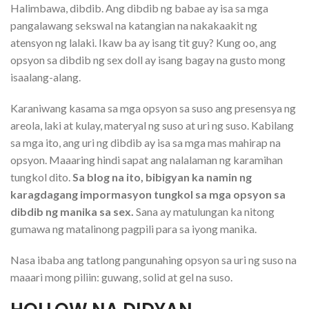
Halimbawa, dibdib. Ang dibdib ng babae ay isa sa mga
pangalawang sekswal na katangian na nakakaakit ng
atensyon ng lalaki. Ikaw ba ay isang tit guy? Kung oo, ang
opsyon sa dibdib ng sex doll ay isang bagay na gusto mong
isaalang-alang.
Karaniwang kasama sa mga opsyon sa suso ang presensya ng
areola, laki at kulay, materyal ng suso at uri ng suso. Kabilang
sa mga ito, ang uri ng dibdib ay isa sa mga mas mahirap na
opsyon. Maaaring hindi sapat ang nalalaman ng karamihan
tungkol dito.
Sa blog na ito, bibigyan ka namin ng
karagdagang impormasyon tungkol sa mga opsyon sa
dibdib ng manika sa sex.
Sana ay matulungan ka nitong
gumawa ng matalinong pagpili para sa iyong manika.
Nasa ibaba ang tatlong pangunahing opsyon sa uri ng suso na
maaari mong piliin: guwang, solid at gel na suso.