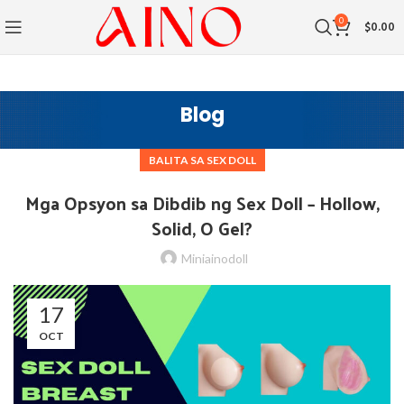
0
$
0.00
Blog
BALITA SA SEX DOLL
Mga Opsyon sa Dibdib ng Sex Doll – Hollow,
Solid, O Gel?
Miniainodoll
17
OCT