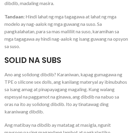
dibdib, madaling masira.
Tandaan:
Hindi lahat ng mga tagagawa at lahat ng mga
modelo ay nag-aalok ng mga guwang na suso. Sa
pangkalahatan, para sa mas maliliit na suso, karamihan sa
mga tagagawa ay hindi nag-aalok ng isang guwang na opsyon
sa suso.
SOLID NA SUBS
Ano ang solidong dibdib? Karaniwan, kapag gumagawa ng
TPE o silicone sex dolls, ang kanilang materyal ay ibinubuhos
sa isang amag at pinapayagang magaling. Kung walang
espesyal na paggamot na ginawa, ang dibdib na nabuo sa
oras na ito ay solidong dibdib. Ito ay tinatawag ding
karaniwang dibdib.
Ang matibay na dibdib ay matatag at masigla, ngunit
mayroon pa ring magandang lambot at pagkalastiko.