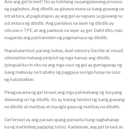
Ano ang gel breast? Ito ay kabilang sa pangalawang proseso
ng pagbuhos. Ang dibdib ay ginawa muna sa isang guwang na
istraktura, at pagkatapos ay ang gel ay napuno sa guwang na
istraktura ng dibdib. Ang panlabas na layer ng dibdib ay
silicone o TPE, at ang panloob na layer ay gel. Dahil dito, mas
maganda ang pakiramdam ng pagmamasa ng dibdib.
Napakalambot, parang buhay, dual-sensory (tactile at visual)
stimulation habang pinipisil ng mga kamay ang dibdib.
Ipinapakita rin nito na ang mga suso ng gel ay gumaganap ng
isang mahusay na trabaho ng paggaya sa mga tunay na suso
ng kababaihan.
Pinagsasama ng gel breast ang mga pakinabang ng iba pang
dalawang uri ng dibdib. Ito ay kasing lambot ng isang guwang
na dibdib at matibay at masigla gaya ng matibay na dibdib.
Gel breast ay ang paraan upang pumunta kung naghahanap
ka ng matinding pagiging totoo. Kadalasan, ang gel breast ay