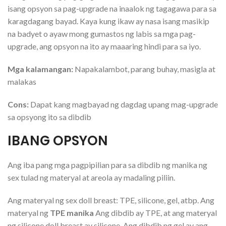
isang opsyon sa pag-upgrade na inaalok ng tagagawa para sa
karagdagang bayad. Kaya kung ikaw ay nasa isang masikip
na badyet o ayaw mong gumastos ng labis sa mga pag-
upgrade, ang opsyon na ito ay maaaring hindi para sa iyo.
Mga kalamangan:
Napakalambot, parang buhay, masigla at
malakas
Cons:
Dapat kang magbayad ng dagdag upang mag-upgrade
sa opsyong ito sa dibdib
IBANG OPSYON
Ang iba pang mga pagpipilian para sa dibdib ng manika ng
sex tulad ng materyal at areola ay madaling piliin.
Ang materyal ng sex doll breast: TPE, silicone, gel, atbp. Ang
materyal ng
TPE manika
Ang dibdib ay TPE, at ang materyal
ng silicone doll breast ay silicone. Ang dibdib ng gel ay ang