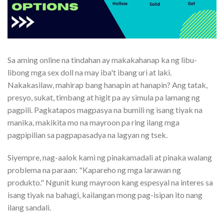
Sa aming online na tindahan ay makakahanap ka ng libu-
libong mga sex doll na may iba't ibang uri at laki.
Nakakasilaw, mahirap bang hanapin at hanapin? Ang tatak,
presyo, sukat, timbang at higit pa ay simula pa lamang ng
pagpili. Pagkatapos magpasya na bumili ng isang tiyak na
manika, makikita mo na mayroon pa ring ilang mga
pagpipilian sa pagpapasadya na lagyan ng tsek.
Siyempre, nag-aalok kami ng pinakamadali at pinaka walang
problema na paraan: "Kapareho ng mga larawan ng
produkto." Ngunit kung mayroon kang espesyal na interes sa
isang tiyak na bahagi, kailangan mong pag-isipan ito nang
ilang sandali.