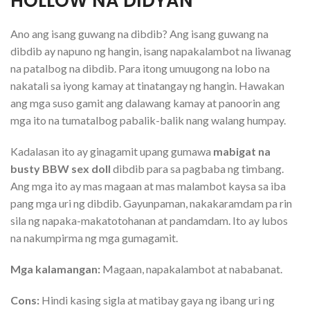
HOLLOW NA DIDYAN
Ano ang isang guwang na dibdib? Ang isang guwang na
dibdib ay napuno ng hangin, isang napakalambot na liwanag
na patalbog na dibdib. Para itong umuugong na lobo na
nakatali sa iyong kamay at tinatangay ng hangin. Hawakan
ang mga suso gamit ang dalawang kamay at panoorin ang
mga ito na tumatalbog pabalik-balik nang walang humpay.
Kadalasan ito ay ginagamit upang gumawa
mabigat na
busty BBW sex doll
dibdib para sa pagbaba ng timbang.
Ang mga ito ay mas magaan at mas malambot kaysa sa iba
pang mga uri ng dibdib. Gayunpaman, nakakaramdam pa rin
sila ng napaka-makatotohanan at pandamdam. Ito ay lubos
na nakumpirma ng mga gumagamit.
Mga kalamangan:
Magaan, napakalambot at nababanat.
Cons:
Hindi kasing sigla at matibay gaya ng ibang uri ng