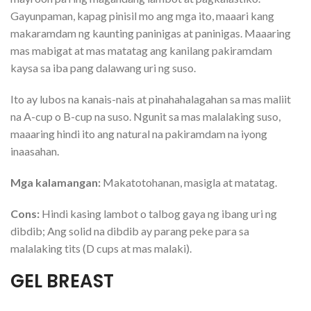
Gayunpaman, kapag pinisil mo ang mga ito, maaari kang
makaramdam ng kaunting paninigas at paninigas. Maaaring
mas mabigat at mas matatag ang kanilang pakiramdam
kaysa sa iba pang dalawang uri ng suso.
Ito ay lubos na kanais-nais at pinahahalagahan sa mas maliit
na A-cup o B-cup na suso. Ngunit sa mas malalaking suso,
maaaring hindi ito ang natural na pakiramdam na iyong
inaasahan.
Mga kalamangan:
Makatotohanan, masigla at matatag.
Cons:
Hindi kasing lambot o talbog gaya ng ibang uri ng
dibdib; Ang solid na dibdib ay parang peke para sa
malalaking tits (D cups at mas malaki).
GEL BREAST