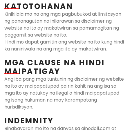
KATOTOHANAN
Kinikilala mo na ang mga pagbubukod at limitasyon
ng pananagutan na inilarawan sa disclaimer ng
website na ito ay makatwiran sa pamamagitan ng
paggamit sa website na ito.
Hindi mo dapat gamitin ang website na ito kung hindi
ka naniniwala na ang mga ito ay makatwiran.
MGA CLAUSE NA HINDI
MAIPATIGAY
Ang iba pang mga tuntunin ng disclaimer ng website
na ito ay maipapatupad pa rin kahit na ang isa sa
mga ito ay natukoy na ilegal o hindi maipapatupad
ng isang hukuman na may karampatang
hurisdiksyon.
INDEMNITY
Binabayaran mo ito ng danyos sa ainodoll.com at