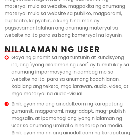
materyal mula sa website, magpakita ng anumang
materyal mula sa website sa publiko, magparami,
duplicate, kopyahin, o kung hindi man ay
pagsasamantalahan ang anumang materyal sa
website na ito para sa isang komersyal na layunin.
NILALAMAN NG USER
Gaya ng ginamit sa mga tuntunin at kundisyong
ito, ang "iyong nilalaman ng user" ay tumutukoy sa
anumang impormasyong iniaambag mo sa
website na ito, para sa anumang kadahilanan,
kabilang ang teksto, mga larawan, audio, video, at
mga materyal na audio-visual.
Binibigyan mo ang ainodoll.com ng karapatang
gumamit, magparami, mag-adapt, mag-publish,
magsalin, at ipamahagi ang iyong nilalaman ng
user sa anumang umiiral o hinaharap na media.
Binibigyan mo rin ang ainodoll.com ng karapatang