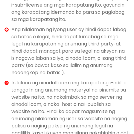
i-sub-license ang mga karapatang ito, gayundin
ang karapatang idemanda ka para sa paglabag
sa mga karapatang ito.
Ang nilalaman ng iyong user ay hindi dapat labag
sa batas o ilegal, hindi dapat lumabag sa mga
legal na karapatan ng anumang third party, at
hindi dapat managot para sa legal na aksyon na
isinagawa laban sa iyo, ainodoll.com, o isang third
party (sa bawat kaso sa ilalim ng anumang
naaangkop na batas ).
Inilalaan ng ainodoll.com ang karapatang i-edit o
tanggalin ang anumang materyal na isinumite sa
website na ito, na nakaimbak sa mga server ng
ainodoll.com, o naka-host o nai-publish sa
website na ito. Hindi ka dapat magsumite ng
anumang nilalaman ng user sa website na naging
paksa o naging paksa ng anumang legal na
paglilitis, kasalukuyan man silang nakabinbin o dati