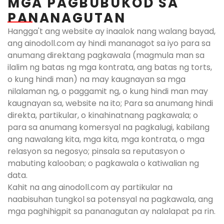
MGA PAGBUBUKOD SA
PANANAGUTAN​
Hangga't ang website ay inaalok nang walang bayad,
ang ainodoll.com ay hindi mananagot sa iyo para sa
anumang direktang pagkawala (magmula man sa
ilalim ng batas ng mga kontrata, ang batas ng torts,
o kung hindi man) na may kaugnayan sa mga
nilalaman ng, o paggamit ng, o kung hindi man may
kaugnayan sa, website na ito; Para sa anumang hindi
direkta, partikular, o kinahinatnang pagkawala; o
para sa anumang komersyal na pagkalugi, kabilang
ang nawalang kita, mga kita, mga kontrata, o mga
relasyon sa negosyo; pinsala sa reputasyon o
mabuting kalooban; o pagkawala o katiwalian ng
data.
Kahit na ang ainodoll.com ay partikular na
naabisuhan tungkol sa potensyal na pagkawala, ang
mga paghihigpit sa pananagutan ay nalalapat pa rin.