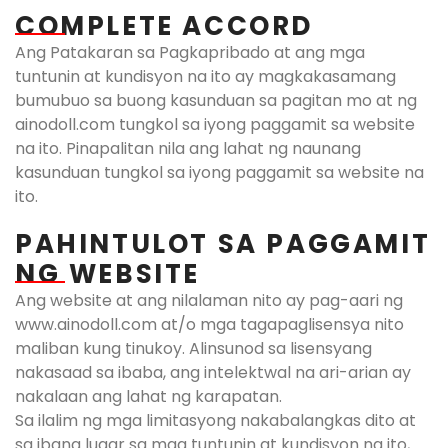
COMPLETE ACCORD
Ang Patakaran sa Pagkapribado at ang mga
tuntunin at kundisyon na ito ay magkakasamang
bumubuo sa buong kasunduan sa pagitan mo at ng
ainodoll.com tungkol sa iyong paggamit sa website
na ito. Pinapalitan nila ang lahat ng naunang
kasunduan tungkol sa iyong paggamit sa website na
ito.
PAHINTULOT SA PAGGAMIT
NG WEBSITE​
Ang website at ang nilalaman nito ay pag-aari ng
www.ainodoll.com at/o mga tagapaglisensya nito
maliban kung tinukoy. Alinsunod sa lisensyang
nakasaad sa ibaba, ang intelektwal na ari-arian ay
nakalaan ang lahat ng karapatan.
Sa ilalim ng mga limitasyong nakabalangkas dito at
sa ibang lugar sa mga tuntunin at kundisyon na ito,