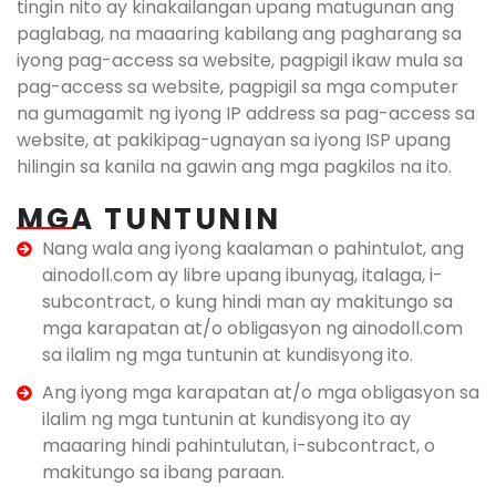
tingin nito ay kinakailangan upang matugunan ang
paglabag, na maaaring kabilang ang pagharang sa
iyong pag-access sa website, pagpigil ikaw mula sa
pag-access sa website, pagpigil sa mga computer
na gumagamit ng iyong IP address sa pag-access sa
website, at pakikipag-ugnayan sa iyong ISP upang
hilingin sa kanila na gawin ang mga pagkilos na ito.
MGA TUNTUNIN
Nang wala ang iyong kaalaman o pahintulot, ang
ainodoll.com ay libre upang ibunyag, italaga, i-
subcontract, o kung hindi man ay makitungo sa
mga karapatan at/o obligasyon ng ainodoll.com
sa ilalim ng mga tuntunin at kundisyong ito.
Ang iyong mga karapatan at/o mga obligasyon sa
ilalim ng mga tuntunin at kundisyong ito ay
maaaring hindi pahintulutan, i-subcontract, o
makitungo sa ibang paraan.