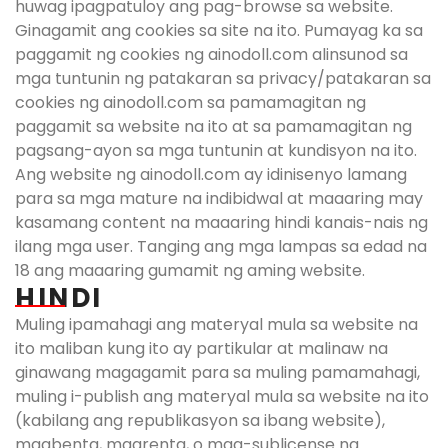
huwag ipagpatuloy ang pag-browse sa website.
Ginagamit ang cookies sa site na ito. Pumayag ka sa
paggamit ng cookies ng ainodoll.com alinsunod sa
mga tuntunin ng patakaran sa privacy/patakaran sa
cookies ng ainodoll.com sa pamamagitan ng
paggamit sa website na ito at sa pamamagitan ng
pagsang-ayon sa mga tuntunin at kundisyon na ito.
Ang website ng ainodoll.com ay idinisenyo lamang
para sa mga mature na indibidwal at maaaring may
kasamang content na maaaring hindi kanais-nais ng
ilang mga user. Tanging ang mga lampas sa edad na
18 ang maaaring gumamit ng aming website.
HINDI
Muling ipamahagi ang materyal mula sa website na
ito maliban kung ito ay partikular at malinaw na
ginawang magagamit para sa muling pamamahagi,
muling i-publish ang materyal mula sa website na ito
(kabilang ang republikasyon sa ibang website),
magbenta, magrenta, o mag-sublicense ng