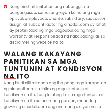
Nang hindi nililimitahan ang nabanggit na
pangungusap, sumasang-ayon ka na ang mga
opisyal, empleyado, ahente, subsidiary, successor,
assign, at subcontractor ng ainodoll.com ay lahat
ay protektado ng mga pagbubukod ng mga
warranty at responsibilidad na nakabalangkas sa
disclaimer ng website na ito.
WALANG KAKAYANG
PANITIKAN SA MGA
TUNTUNIN AT KONDISYON
NA ITO​
Nang hindi nililimitahan ang iba pang mga karapatan
ng ainodoll.com sa ilalim ng mga tuntunin at
kundisyon na ito, kung lalabag ka sa mga tuntunin at
kundisyon na ito sa anumang paraan, maaaring
gawin ng ainodoll.com ang anumang aksyon na sa