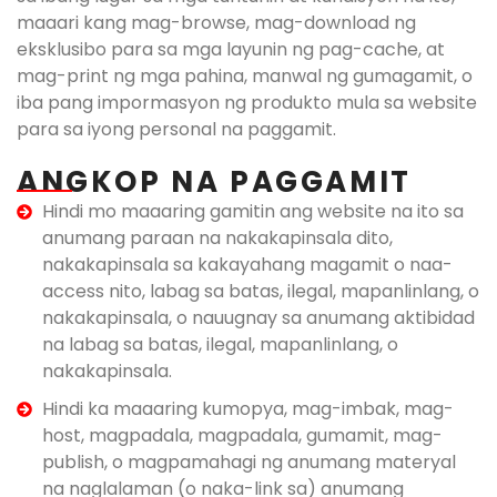
maaari kang mag-browse, mag-download ng
eksklusibo para sa mga layunin ng pag-cache, at
mag-print ng mga pahina, manwal ng gumagamit, o
iba pang impormasyon ng produkto mula sa website
para sa iyong personal na paggamit.
ANGKOP NA PAGGAMIT
Hindi mo maaaring gamitin ang website na ito sa
anumang paraan na nakakapinsala dito,
nakakapinsala sa kakayahang magamit o naa-
access nito, labag sa batas, ilegal, mapanlinlang, o
nakakapinsala, o nauugnay sa anumang aktibidad
na labag sa batas, ilegal, mapanlinlang, o
nakakapinsala.
Hindi ka maaaring kumopya, mag-imbak, mag-
host, magpadala, magpadala, gumamit, mag-
publish, o magpamahagi ng anumang materyal
na naglalaman (o naka-link sa) anumang