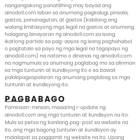
nangangakong panatilihing may bayad ang
ainodoll.com laban sa anumang pagkalugi, pinsala,
gastos, pananagutan, at gastos (kabilang ang
walang limitasyong mga legal na gastos at anumang
halagang binayaran ng ainodoll.com sa isang
ikatlong partido sa pag-aayos ng isang paghahabol
o pagtatalo sa payo ng mga legal na tagapayo ng
ainodoll.com) na natamo o dinanas ng ainodoll.com
na nagmumula sa anumang paglabag mo sa alinman
sa mga tuntunin at kundisyong ito o sa bawat
pakikipagsapalaran ng anumang paglabag sa mga
tuntunin at kundisyong ito.
PAGBABAGO
Paminsan-minsan, maaaring i-update ng
ainodoll.com ang mga tuntunin at kundisyon na ito.
Mula sa petsa ng kanilang pag-post sa website na
ito, ang mga bagong tuntunin at kundisyon ay
malalapat sa paggamit ng website na ito. Upang