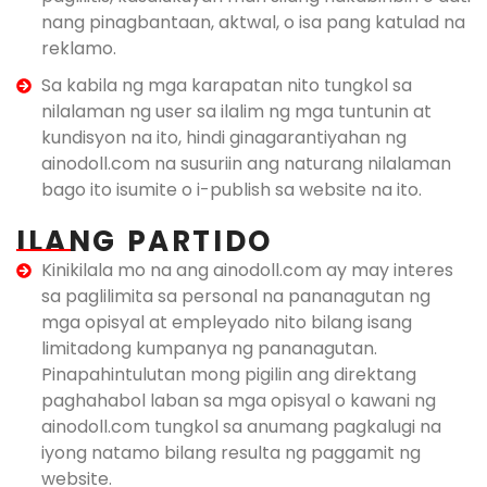
nang pinagbantaan, aktwal, o isa pang katulad na
reklamo.
Sa kabila ng mga karapatan nito tungkol sa
nilalaman ng user sa ilalim ng mga tuntunin at
kundisyon na ito, hindi ginagarantiyahan ng
ainodoll.com na susuriin ang naturang nilalaman
bago ito isumite o i-publish sa website na ito.
ILANG PARTIDO
Kinikilala mo na ang ainodoll.com ay may interes
sa paglilimita sa personal na pananagutan ng
mga opisyal at empleyado nito bilang isang
limitadong kumpanya ng pananagutan.
Pinapahintulutan mong pigilin ang direktang
paghahabol laban sa mga opisyal o kawani ng
ainodoll.com tungkol sa anumang pagkalugi na
iyong natamo bilang resulta ng paggamit ng
website.