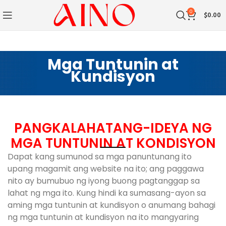
0
$
0.00
Mga Tuntunin at
Kundisyon
PANGKALAHATANG-IDEYA NG
MGA TUNTUNIN AT KONDISYON
Dapat kang sumunod sa mga panuntunang ito
upang magamit ang website na ito; ang paggawa
nito ay bumubuo ng iyong buong pagtanggap sa
lahat ng mga ito. Kung hindi ka sumasang-ayon sa
aming mga tuntunin at kundisyon o anumang bahagi
ng mga tuntunin at kundisyon na ito mangyaring