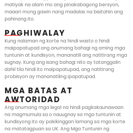
matiyak na alam mo ang pinakabagong bersyon,
maaari mong gawin nang madalas na bisitahin ang
pahinang ito.
PAGHIWALAY
Kung nalaman ng korte na hindi wasto o hindi
maipapatupad ang anumang bahagi ng aming mga
tuntunin at kundisyon, mananatili ang natitirang mga
sugnay. Kung ang isang bahagi nito ay tatanggalin
dahil tila hindi ito maipapatupad, ang natitirang
probisyon ay mananatiling ipapatupad.
MGA BATAS AT
AWTORIDAD
Ang anumang mga legal na hindi pagkakaunawaan
na magmumula sa o nauugnay sa mga tuntunin at
kundisyong ito ay pakikinggan lamang sa mga korte
na matatagpuan sa UK. Ang Mga Tuntunin ng