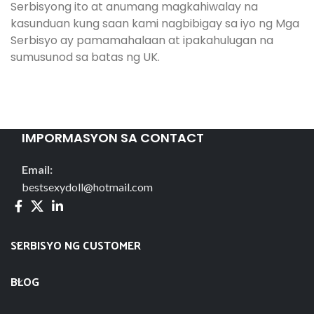
Serbisyong ito at anumang magkahiwalay na
kasunduan kung saan kami nagbibigay sa iyo ng Mga
Serbisyo ay pamamahalaan at ipakahulugan na
sumusunod sa batas ng UK.
IMPORMASYON SA CONTACT
Email:
bestsexydoll@hotmail.com
SERBISYO NG CUSTOMER
BLOG