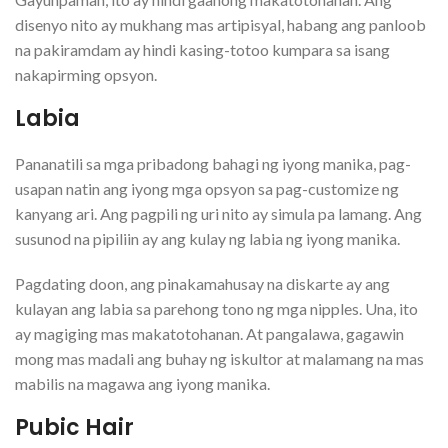
disenyo nito ay mukhang mas artipisyal, habang ang panloob
na pakiramdam ay hindi kasing-totoo kumpara sa isang
nakapirming opsyon.
Labia
Pananatili sa mga pribadong bahagi ng iyong manika, pag-
usapan natin ang iyong mga opsyon sa pag-customize ng
kanyang ari. Ang pagpili ng uri nito ay simula pa lamang. Ang
susunod na pipiliin ay ang kulay ng labia ng iyong manika.
Pagdating doon, ang pinakamahusay na diskarte ay ang
kulayan ang labia sa parehong tono ng mga nipples. Una, ito
ay magiging mas makatotohanan. At pangalawa, gagawin
mong mas madali ang buhay ng iskultor at malamang na mas
mabilis na magawa ang iyong manika.
Pubic Hair