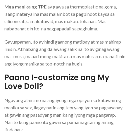
Mga manika ng TPE
ay gawa sa thermoplastic na goma,
isang materyal na mas malambot sa pagpindot kaysa sa
silicone at, samakatuwid, mas makatotohanan. Mas
nababanat din ito, na nagpapadali sa paghulma.
Gayunpaman, ito ay hindi gaanong matibay at mas mahirap
linisin. At habang ang dalawang salik na ito ay ginagawang
mas mura, maaari mong makita na mas mahirap na panatilihin
ang iyong manika sa top-notch na hugis.
Paano I-customize ang My
Love Doll?
Ngayong alam mo na ang iyong mga opsyon sa katawan ng
manika sa sex, ilagay natin ang teoryang iyon sa pagsasanay
at gawin ang pasadyang manika ng iyong mga pangarap.
Narito kung paano ito gawin sa pamamagitan ng aming
tindahan: