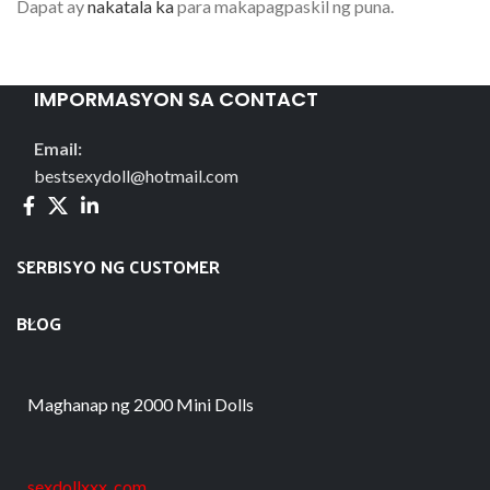
Dapat ay
nakatala ka
para makapagpaskil ng puna.
IMPORMASYON SA CONTACT
Email:
bestsexydoll@hotmail.com
SERBISYO NG CUSTOMER
BLOG
Maghanap ng 2000 Mini Dolls
sexdollxxx .com