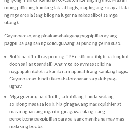
mong piliin ang kanilang laki at hugis, maging ang kulay at laki
ng mga areola (ang bilog na lugar na nakapalibot sa mga
utong).
Gayunpaman, ang pinakamahalagang pagpipilian ay ang
pagpili sa pagitan ng solid, guwang, at puno ng gel na suso.
Solid na dibdib
ay puno ng TPE o silicone (higit pa tungkol
doon sa ilang sandali). Ang mga ito ay mas solid, na
nagpapahintulot sa kanila na mapanatili ang kanilang hugis.
Gayunpaman, hindi sila makatotohanan sa pakikipag-
ugnay.
Mga guwang na dibdib
, sa kabilang banda, walang
solidong masa sa loob. Na ginagawang mas squishier at
mas magaan ang mga ito, ginagawa silang isang
perpektong pagpipilian para sa isang manika na may mas
malaking boobs.