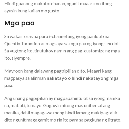
Hindi gaanong makatotohanan, ngunit maaari mo itong
ayusin kung kailan mo gusto.
Mga paa
Sa wakas, oras na para i-channel ang iyong panloob na
Quentin Tarantino at magsaya sa mga paa ng iyong sex doll.
Sa yugtong ito, tinutukoy namin ang pag-customize ng mga
ito, siyempre.
Mayroon kang dalawang pagpipilian dito. Maaari kang
magpasya sa alinman
nakatayo o hindi nakatayong mga
paa.
Ang unang pagpipilian ay magpapahintulot sa iyong manika
na, mabuti, tumayo. Gagawin nitong mas unibersal ang
manika, dahil magagawa mong hindi lamang makipagtalik
dito ngunit magagamit mo rin ito para sa pagkuha ng litrato.