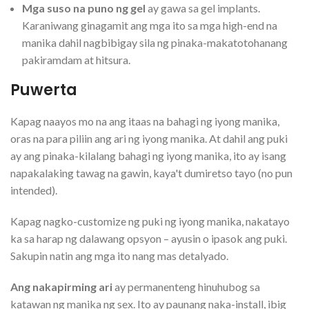
Mga suso na puno ng gel
ay gawa sa gel implants.
Karaniwang ginagamit ang mga ito sa mga high-end na
manika dahil nagbibigay sila ng pinaka-makatotohanang
pakiramdam at hitsura.
Puwerta
Kapag naayos mo na ang itaas na bahagi ng iyong manika,
oras na para piliin ang ari ng iyong manika. At dahil ang puki
ay ang pinaka-kilalang bahagi ng iyong manika, ito ay isang
napakalaking tawag na gawin, kaya't dumiretso tayo (no pun
intended).
Kapag nagko-customize ng puki ng iyong manika, nakatayo
ka sa harap ng dalawang opsyon – ayusin o ipasok ang puki.
Sakupin natin ang mga ito nang mas detalyado.
Ang nakapirming ari
ay permanenteng hinuhubog sa
katawan ng manika ng sex. Ito ay paunang naka-install, ibig