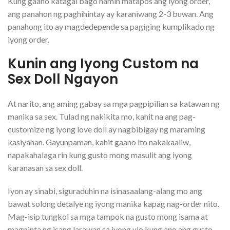
Kung gaano katagal bago namin matapos ang iyong order,
ang panahon ng paghihintay ay karaniwang 2-3 buwan. Ang
panahong ito ay magdedepende sa pagiging kumplikado ng
iyong order.
Kunin ang Iyong Custom na
Sex Doll Ngayon
At narito, ang aming gabay sa mga pagpipilian sa katawan ng
manika sa sex. Tulad ng nakikita mo, kahit na ang pag-
customize ng iyong love doll ay nagbibigay ng maraming
kasiyahan. Gayunpaman, kahit gaano ito nakakaaliw,
napakahalaga rin kung gusto mong masulit ang iyong
karanasan sa sex doll.
Iyon ay sinabi, siguraduhin na isinasaalang-alang mo ang
bawat solong detalye ng iyong manika kapag nag-order nito.
Mag-isip tungkol sa mga tampok na gusto mong isama at
magpinta ng isang larawan sa iyong ulo kung ano ang gusto