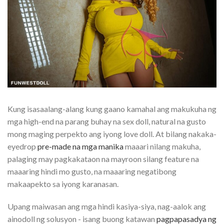
Kung isasaalang-alang kung gaano kamahal ang makukuha ng
mga high-end na parang buhay na sex doll, natural na gusto
mong maging perpekto ang iyong love doll. At bilang nakaka-
eyedrop
pre-made na mga manika
maaari nilang makuha,
palaging may pagkakataon na mayroon silang feature na
maaaring hindi mo gusto, na maaaring negatibong
makaapekto sa iyong karanasan.
Upang maiwasan ang mga hindi kasiya-siya, nag-aalok ang
ainodoll ng solusyon - isang buong katawan
pagpapasadya ng