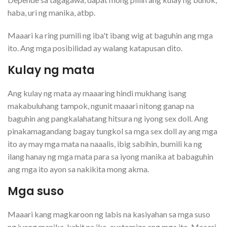
haba, uri ng manika, atbp.
Maaari ka ring pumili ng iba't ibang wig at baguhin ang mga
ito. Ang mga posibilidad ay walang katapusan dito.
Kulay ng mata
Ang kulay ng mata ay maaaring hindi mukhang isang
makabuluhang tampok, ngunit maaari nitong ganap na
baguhin ang pangkalahatang hitsura ng iyong sex doll. Ang
pinakamagandang bagay tungkol sa mga sex doll ay ang mga
ito ay may mga mata na naaalis, ibig sabihin, bumili ka ng
ilang hanay ng mga mata para sa iyong manika at babaguhin
ang mga ito ayon sa nakikita mong akma.
Mga suso
Maaari kang magkaroon ng labis na kasiyahan sa mga suso
ng iyong manika, kahit na iko-customize ang mga ito. Maaari