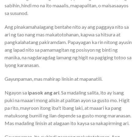
sabihin, hindi mo na ito maaalis, mapapalitan, o maisasaayos
sa susunod.
Ang pinakamahalagang bentahe nito ay ang paggaya nito sa
ari ng tao nang mas makatotohanan, kapwa sa hitsura at
pangkalahatang pakiramdam. Papayagan ka rin nitong ayusin
ang lapad nito sa pamamagitan ng posisyon ng binti ng
manika, na nagdaragdag lamang ng higit na pagiging totoo sa
iyong karanasan.
Gayunpaman, mas mahirap linisin at mapanatili.
Ngayon sa
ipasok ang ari
. Sa madaling salita, ito ay isang
puki na maaari mong alisin at palitan ayon sa gusto mo. Higit
pa rito, mayroon itong iba't ibang laki, at maaari ka pang
matuksong bumili ng ilan depende sa gusto mong maranasan.
Mas madaling linisin at alagaan ito kaysa sa nakapirming ari.
Gayunpaman, ito ay hindi gaanong makatotohanan. Ang