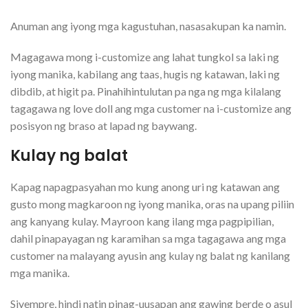
Anuman ang iyong mga kagustuhan, nasasakupan ka namin.
Magagawa mong i-customize ang lahat tungkol sa laki ng
iyong manika, kabilang ang taas, hugis ng katawan, laki ng
dibdib, at higit pa. Pinahihintulutan pa nga ng mga kilalang
tagagawa ng love doll ang mga customer na i-customize ang
posisyon ng braso at lapad ng baywang.
Kulay ng balat
Kapag napagpasyahan mo kung anong uri ng katawan ang
gusto mong magkaroon ng iyong manika, oras na upang piliin
ang kanyang kulay. Mayroon kang ilang mga pagpipilian,
dahil pinapayagan ng karamihan sa mga tagagawa ang mga
customer na malayang ayusin ang kulay ng balat ng kanilang
mga manika.
Siyempre, hindi natin pinag-uusapan ang gawing berde o asul