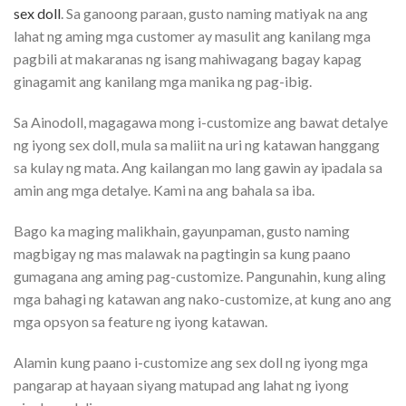
sex doll
. Sa ganoong paraan, gusto naming matiyak na ang
lahat ng aming mga customer ay masulit ang kanilang mga
pagbili at makaranas ng isang mahiwagang bagay kapag
ginagamit ang kanilang mga manika ng pag-ibig.
Sa Ainodoll, magagawa mong i-customize ang bawat detalye
ng iyong sex doll, mula sa maliit na uri ng katawan hanggang
sa kulay ng mata. Ang kailangan mo lang gawin ay ipadala sa
amin ang mga detalye. Kami na ang bahala sa iba.
Bago ka maging malikhain, gayunpaman, gusto naming
magbigay ng mas malawak na pagtingin sa kung paano
gumagana ang aming pag-customize. Pangunahin, kung aling
mga bahagi ng katawan ang nako-customize, at kung ano ang
mga opsyon sa feature ng iyong katawan.
Alamin kung paano i-customize ang sex doll ng iyong mga
pangarap at hayaan siyang matupad ang lahat ng iyong