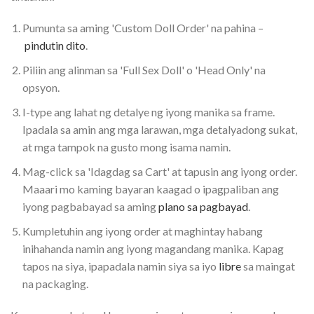
Pumunta sa aming 'Custom Doll Order' na pahina –
pindutin dito
.
Piliin ang alinman sa 'Full Sex Doll' o 'Head Only' na
opsyon.
I-type ang lahat ng detalye ng iyong manika sa frame.
Ipadala sa amin ang mga larawan, mga detalyadong sukat,
at mga tampok na gusto mong isama namin.
Mag-click sa 'Idagdag sa Cart' at tapusin ang iyong order.
Maaari mo kaming bayaran kaagad o ipagpaliban ang
iyong pagbabayad sa aming
plano sa pagbayad
.
Kumpletuhin ang iyong order at maghintay habang
inihahanda namin ang iyong magandang manika. Kapag
tapos na siya, ipapadala namin siya sa iyo
libre
sa maingat
na packaging.