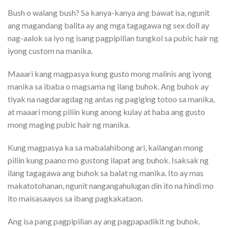
Bush o walang bush? Sa kanya-kanya ang bawat isa, ngunit
ang magandang balita ay ang mga tagagawa ng sex doll ay
nag-aalok sa iyo ng isang pagpipilian tungkol sa pubic hair ng
iyong custom na manika.
Maaari kang magpasya kung gusto mong malinis ang iyong
manika sa ibaba o magsama ng ilang buhok. Ang buhok ay
tiyak na nagdaragdag ng antas ng pagiging totoo sa manika,
at maaari mong piliin kung anong kulay at haba ang gusto
mong maging pubic hair ng manika.
Kung magpasya ka sa mabalahibong ari, kailangan mong
piliin kung paano mo gustong ilapat ang buhok. Isaksak ng
ilang tagagawa ang buhok sa balat ng manika. Ito ay mas
makatotohanan, ngunit nangangahulugan din ito na hindi mo
ito maisasaayos sa ibang pagkakataon.
Ang isa pang pagpipilian ay ang pagpapadikit ng buhok.