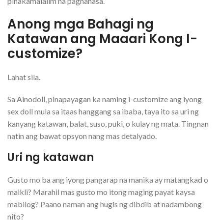
pinakamalalim na pagnanasa.
Anong mga Bahagi ng
Katawan ang Maaari Kong I-
customize?
Lahat sila.
Sa Ainodoll, pinapayagan ka naming i-customize ang iyong
sex doll mula sa itaas hanggang sa ibaba, taya ito sa uri ng
kanyang katawan, balat, suso, puki, o kulay ng mata. Tingnan
natin ang bawat opsyon nang mas detalyado.
Uri ng katawan
Gusto mo ba ang iyong pangarap na manika ay matangkad o
maikli? Marahil mas gusto mo itong maging payat kaysa
mabilog? Paano naman ang hugis ng dibdib at nadambong
nito?