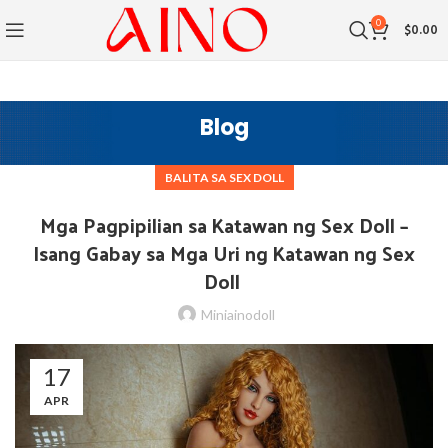
0
$
0.00
Blog
BALITA SA SEX DOLL
Mga Pagpipilian sa Katawan ng Sex Doll –
Isang Gabay sa Mga Uri ng Katawan ng Sex
Doll
Miniainodoll
17
APR