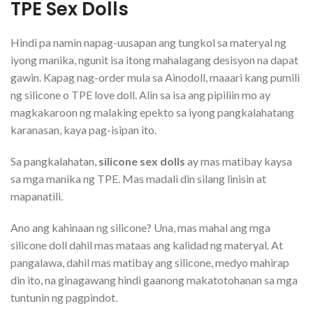
TPE Sex Dolls
Hindi pa namin napag-uusapan ang tungkol sa materyal ng
iyong manika, ngunit isa itong mahalagang desisyon na dapat
gawin. Kapag nag-order mula sa Ainodoll, maaari kang pumili
ng silicone o TPE love doll. Alin sa isa ang pipiliin mo ay
magkakaroon ng malaking epekto sa iyong pangkalahatang
karanasan, kaya pag-isipan ito.
Sa pangkalahatan,
silicone sex dolls
ay mas matibay kaysa
sa mga manika ng TPE. Mas madali din silang linisin at
mapanatili.
Ano ang kahinaan ng silicone? Una, mas mahal ang mga
silicone doll dahil mas mataas ang kalidad ng materyal. At
pangalawa, dahil mas matibay ang silicone, medyo mahirap
din ito, na ginagawang hindi gaanong makatotohanan sa mga
tuntunin ng pagpindot.