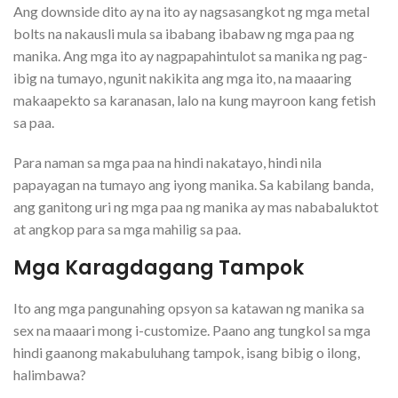
Ang downside dito ay na ito ay nagsasangkot ng mga metal
bolts na nakausli mula sa ibabang ibabaw ng mga paa ng
manika. Ang mga ito ay nagpapahintulot sa manika ng pag-
ibig na tumayo, ngunit nakikita ang mga ito, na maaaring
makaapekto sa karanasan, lalo na kung mayroon kang fetish
sa paa.
Para naman sa mga paa na hindi nakatayo, hindi nila
papayagan na tumayo ang iyong manika. Sa kabilang banda,
ang ganitong uri ng mga paa ng manika ay mas nababaluktot
at angkop para sa mga mahilig sa paa.
Mga Karagdagang Tampok
Ito ang mga pangunahing opsyon sa katawan ng manika sa
sex na maaari mong i-customize. Paano ang tungkol sa mga
hindi gaanong makabuluhang tampok, isang bibig o ilong,
halimbawa?