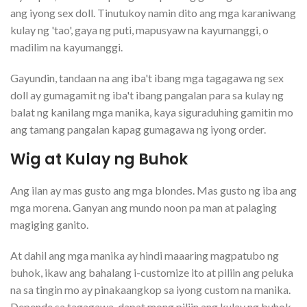
ang iyong sex doll. Tinutukoy namin dito ang mga karaniwang
kulay ng 'tao', gaya ng puti, mapusyaw na kayumanggi, o
madilim na kayumanggi.
Gayundin, tandaan na ang iba't ibang mga tagagawa ng sex
doll ay gumagamit ng iba't ibang pangalan para sa kulay ng
balat ng kanilang mga manika, kaya siguraduhing gamitin mo
ang tamang pangalan kapag gumagawa ng iyong order.
Wig at Kulay ng Buhok
Ang ilan ay mas gusto ang mga blondes. Mas gusto ng iba ang
mga morena. Ganyan ang mundo noon pa man at palaging
magiging ganito.
At dahil ang mga manika ay hindi maaaring magpatubo ng
buhok, ikaw ang bahalang i-customize ito at piliin ang peluka
na sa tingin mo ay pinakaangkop sa iyong custom na manika.
Depende sa tagagawa, dapat mong piliin ang kulay ng buhok,